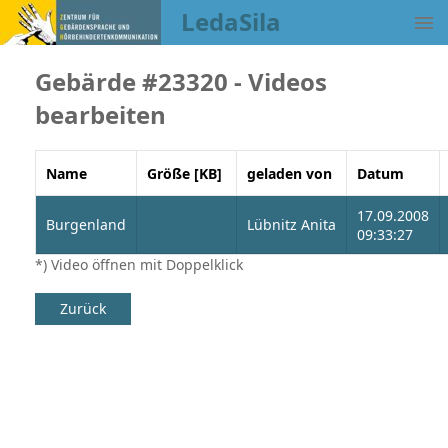
LedaSila
Gebärde #23320 - Videos
bearbeiten
Name
Größe [KB]
geladen von
Datum
17.09.2008
Burgenland
Lübnitz Anita
09:33:27
*) Video öffnen mit Doppelklick
Zurück