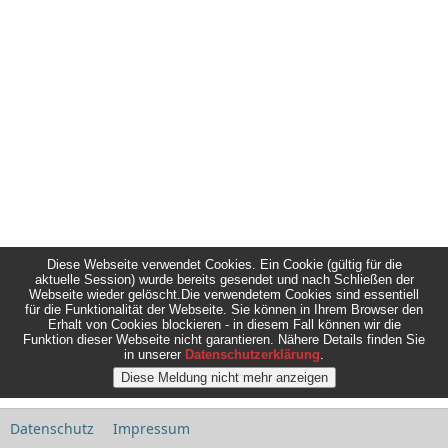
Diese Webseite verwendet Cookies. Ein Cookie (gültig für die
aktuelle Session) wurde bereits gesendet und nach Schließen der
Webseite wieder gelöscht.Die verwendetem Cookies sind essentiell
für die Funktionalität der Webseite. Sie können in Ihrem Browser den
Erhalt von Cookies blockieren - in diesem Fall können wir die
Funktion dieser Webseite nicht garantieren. Nähere Details finden Sie
in unserer
Datenschutzerklärung
.
Datenschutz
Impressum