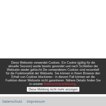
Diese Webseite verwendet Cookies. Ein Cookie (gültig für die
aktuelle Session) wurde bereits gesendet und nach Schließen der
Webseite wieder gelöscht.Die verwendetem Cookies sind essentiell
für die Funktionalität der Webseite. Sie können in Ihrem Browser den
Erhalt von Cookies blockieren - in diesem Fall können wir die
Funktion dieser Webseite nicht garantieren. Nähere Details finden Sie
in unserer
Datenschutzerklärung
.
Datenschutz
Impressum