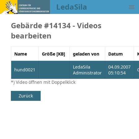
LedaSila
Gebärde #14134 - Videos
bearbeiten
Name
Größe [KB]
geladen von
Datum
LedaSila
04.09.2007
hund0021
Administrator
05:10:54
*) Video öffnen mit Doppelklick
Zurück