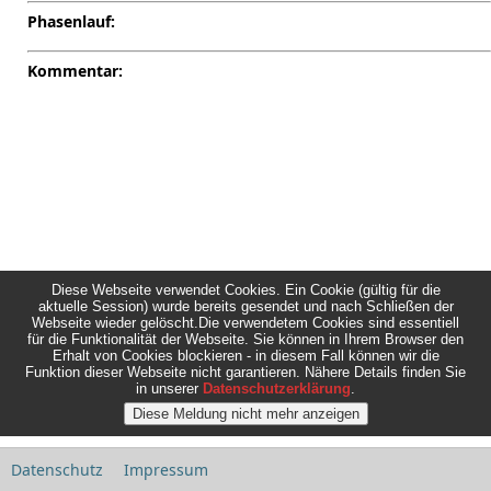
Phasenlauf:
Kommentar:
Diese Webseite verwendet Cookies. Ein Cookie (gültig für die
aktuelle Session) wurde bereits gesendet und nach Schließen der
Webseite wieder gelöscht.Die verwendetem Cookies sind essentiell
für die Funktionalität der Webseite. Sie können in Ihrem Browser den
Erhalt von Cookies blockieren - in diesem Fall können wir die
Funktion dieser Webseite nicht garantieren. Nähere Details finden Sie
in unserer
Datenschutzerklärung
.
Datenschutz
Impressum