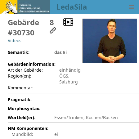
LedaSila
Gebärde
8
#30730
Videos
Semantik:
das Ei
Gebärdeninformation:
Art der Gebärde:
einhändig
Region(en):
ÖGS,
Salzburg
Kommentar:
Pragmatik:
Morphosyntax:
Wortfeld(er):
Essen/Trinken, Kochen/Backen
NM Komponenten:
Mundbild:
ei