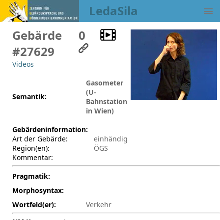
LedaSila
Gebärde
0
#27629
Videos
Gasometer
(U-
Semantik:
Bahnstation
in Wien)
Gebärdeninformation:
Art der Gebärde:
einhändig
Region(en):
ÖGS
Kommentar:
Pragmatik:
Morphosyntax:
Wortfeld(er):
Verkehr