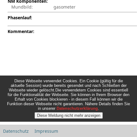
NM Komponenten:
Mundbild:
gasometer
Phasenlauf:
Kommentar:
Diese Webseite verwendet Cookies. Ein Cookie (gültig für die
aktuelle Session) wurde bereits gesendet und nach Schließen der
Webseite wieder gelöscht.Die verwendetem Cookies sind essentiell
für die Funktionalität der Webseite. Sie können in Ihrem Browser den
Erhalt von Cookies blockieren - in diesem Fall können wir die
Funktion dieser Webseite nicht garantieren. Nähere Details finden Sie
in unserer
Datenschutzerklärung
.
Datenschutz
Impressum