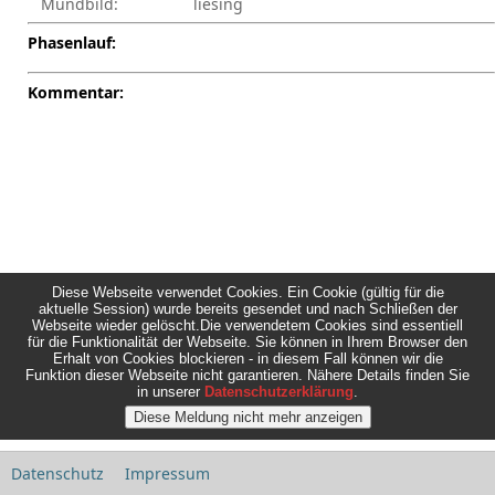
Mundbild:
liesing
Phasenlauf:
Kommentar:
Diese Webseite verwendet Cookies. Ein Cookie (gültig für die
aktuelle Session) wurde bereits gesendet und nach Schließen der
Webseite wieder gelöscht.Die verwendetem Cookies sind essentiell
für die Funktionalität der Webseite. Sie können in Ihrem Browser den
Erhalt von Cookies blockieren - in diesem Fall können wir die
Funktion dieser Webseite nicht garantieren. Nähere Details finden Sie
in unserer
Datenschutzerklärung
.
Datenschutz
Impressum