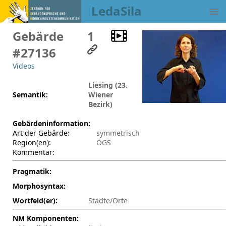
LedaSila
Gebärde
1
#27136
Videos
Liesing (23.
Semantik:
Wiener
Bezirk)
Gebärdeninformation:
Art der Gebärde:
symmetrisch
Region(en):
ÖGS
Kommentar:
Pragmatik:
Morphosyntax:
Wortfeld(er):
Städte/Orte
NM Komponenten: