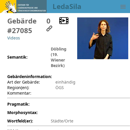
LedaSila
Gebärde
0
#27085
Videos
Döbling
(19.
Semantik:
Wiener
Bezirk)
Gebärdeninformation:
Art der Gebärde:
einhändig
Region(en):
ÖGS
Kommentar:
Pragmatik:
Morphosyntax:
Wortfeld(er):
Städte/Orte