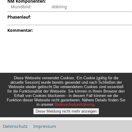
NM Komponenten:
Mundbild:
döbling
Phasenlauf:
Kommentar:
Diese Webseite verwendet Cookies. Ein Cookie (gültig für die
aktuelle Session) wurde bereits gesendet und nach Schließen der
Webseite wieder gelöscht.Die verwendetem Cookies sind essentiell
für die Funktionalität der Webseite. Sie können in Ihrem Browser den
Erhalt von Cookies blockieren - in diesem Fall können wir die
Funktion dieser Webseite nicht garantieren. Nähere Details finden Sie
in unserer
Datenschutzerklärung
.
Datenschutz
Impressum