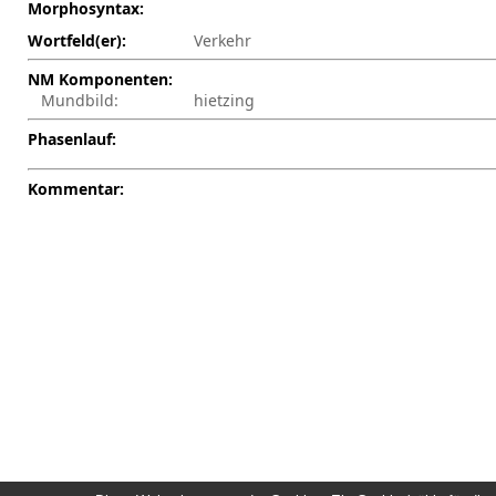
Morphosyntax:
Wortfeld(er):
Verkehr
NM Komponenten:
Mundbild:
hietzing
Phasenlauf:
Kommentar: