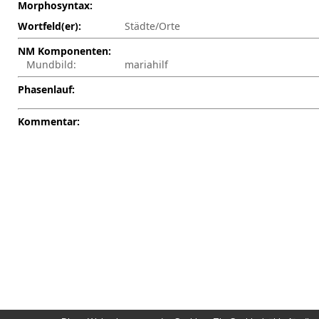
Morphosyntax:
Wortfeld(er):
Städte/Orte
NM Komponenten:
Mundbild:
mariahilf
Phasenlauf:
Kommentar: