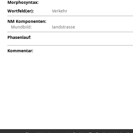
Morphosyntax:
Wortfeld(er):
Verkehr
NM Komponenten:
Mundbild:
landstrasse
Phasenlauf:
Kommentar: