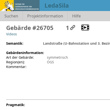
LedaSila
Suchen
Projektinformation
Hilfe
Gebärde #26705
1
Videos
Semantik:
Landstraße (U-Bahnstation und 3. Bezir
Gebärdeninformation:
Art der Gebärde:
symmetrisch
Region(en):
ÖGS
Kommentar:
Pragmatik: