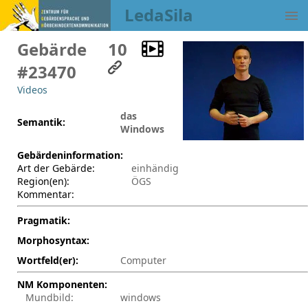
LedaSila
Gebärde
10
#23470
Videos
das
Semantik:
Windows
Gebärdeninformation:
Art der Gebärde:
einhändig
Region(en):
ÖGS
Kommentar:
Pragmatik:
Morphosyntax:
Wortfeld(er):
Computer
NM Komponenten:
Mundbild:
windows