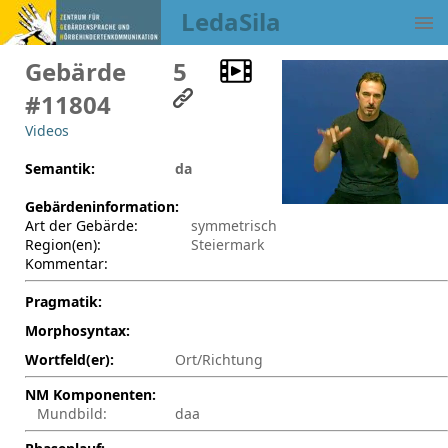
LedaSila
Gebärde
5
#11804
Videos
Semantik:
da
Gebärdeninformation:
Art der Gebärde:
symmetrisch
Region(en):
Steiermark
Kommentar:
Pragmatik:
Morphosyntax:
Wortfeld(er):
Ort/Richtung
NM Komponenten:
Mundbild:
daa