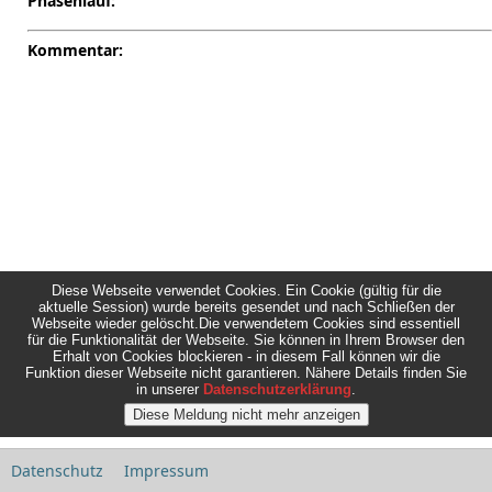
Phasenlauf:
Kommentar:
Diese Webseite verwendet Cookies. Ein Cookie (gültig für die
aktuelle Session) wurde bereits gesendet und nach Schließen der
Webseite wieder gelöscht.Die verwendetem Cookies sind essentiell
für die Funktionalität der Webseite. Sie können in Ihrem Browser den
Erhalt von Cookies blockieren - in diesem Fall können wir die
Funktion dieser Webseite nicht garantieren. Nähere Details finden Sie
in unserer
Datenschutzerklärung
.
Datenschutz
Impressum